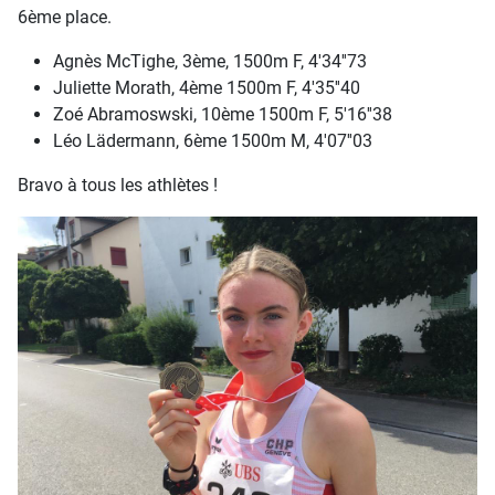
6ème place.
Agnès McTighe, 3ème, 1500m F, 4'34''73
Juliette Morath, 4ème 1500m F, 4'35''40
Zoé Abramoswski, 10ème 1500m F, 5'16''38
Léo Lädermann, 6ème 1500m M, 4'07''03
Bravo à tous les athlètes !