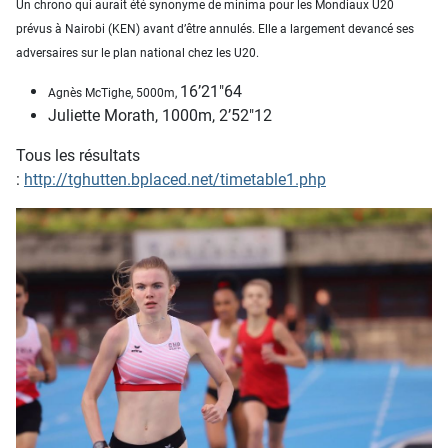
Un chrono qui aurait été synonyme de minima pour les Mondiaux U20
prévus à Nairobi (KEN) avant d’être annulés. Elle a largement devancé ses
adversaires sur le plan national chez les U20.
16’21″64
Agnès McTighe, 5000m,
Juliette Morath, 1000m, 2’52″12
Tous les résultats
:
http://tghutten.bplaced.net/timetable1.php