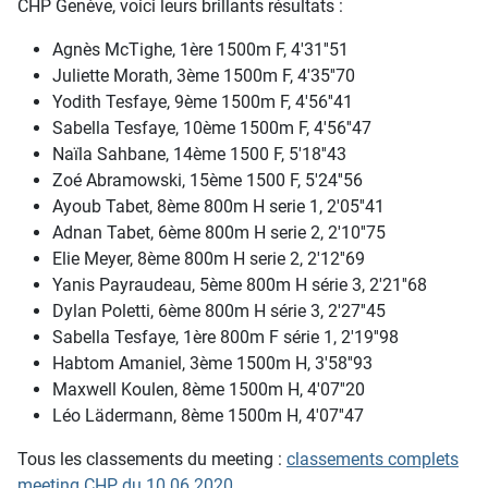
CHP Genève, voici leurs brillants résultats :
Agnès McTighe, 1ère 1500m F, 4'31''51
Juliette Morath, 3ème 1500m F, 4'35''70
Yodith Tesfaye, 9ème 1500m F, 4'56''41
Sabella Tesfaye, 10ème 1500m F, 4'56''47
Naïla Sahbane, 14ème 1500 F, 5'18''43
Zoé Abramowski, 15ème 1500 F, 5'24''56
Ayoub Tabet, 8ème 800m H serie 1, 2'05''41
Adnan Tabet, 6ème 800m H serie 2, 2'10''75
Elie Meyer, 8ème 800m H serie 2, 2'12''69
Yanis Payraudeau, 5ème 800m H série 3, 2'21''68
Dylan Poletti, 6ème 800m H série 3, 2'27''45
Sabella Tesfaye, 1ère 800m F série 1, 2'19''98
Habtom Amaniel, 3ème 1500m H, 3'58''93
Maxwell Koulen, 8ème 1500m H, 4'07''20
Léo Lädermann, 8ème 1500m H, 4'07''47
Tous les classements du meeting :
classements complets
meeting CHP du 10.06.2020