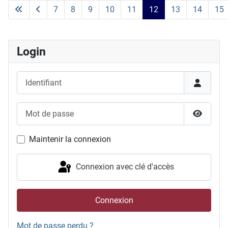
7
8
9
10
11
12
13
14
15
Page 12 sur 24
Login
Identifiant
Mot de passe
Afficher
Maintenir la connexion
Connexion avec clé d'accès
Connexion
Mot de passe perdu ?