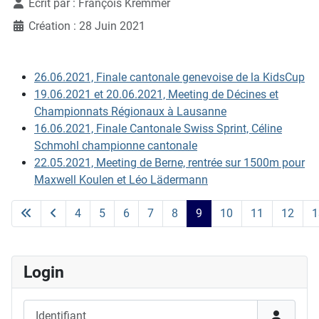
Écrit par :
François Kremmer
Création : 28 Juin 2021
26.06.2021, Finale cantonale genevoise de la KidsCup
19.06.2021 et 20.06.2021, Meeting de Décines et
Championnats Régionaux à Lausanne
16.06.2021, Finale Cantonale Swiss Sprint, Céline
Schmohl championne cantonale
22.05.2021, Meeting de Berne, rentrée sur 1500m pour
Maxwell Koulen et Léo Lädermann
4
5
6
7
8
9
10
11
12
1
Page 9 sur 24
Login
Identifiant