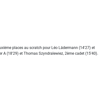
uxième places au scratch pour Léo Lädermann (14'27) et
er A (18'29) et Thomas Szyndralewiez, 2ème cadet (15'40).