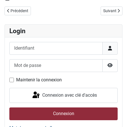
Article précédent : 08.12.2024, Course de l'Escalade
Article suiva
Précédent
Suivant
Login
Identifiant
Mot de passe
Afficher
Maintenir la connexion
Connexion avec clé d'accès
Connexion