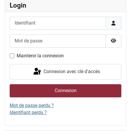
Login
Identifiant
Mot de passe
Afficher
Maintenir la connexion
Connexion avec clé d'accès
Connexion
Mot de passe perdu ?
Identifiant perdu ?