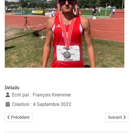
Détails
Écrit par :
François Kremmer
Création : 4 Septembre 2022
Article précédent : 05.11.2022, Léo Lädermann en 14'34 sur 5km à 
Article suiva
Précédent
Suivant