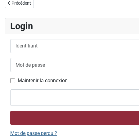
Article précédent : 20.02.2022 Campagne de soutien Migros "Support
Précédent
Login
Identifiant
Mot de passe
Maintenir la connexion
Mot de passe perdu ?