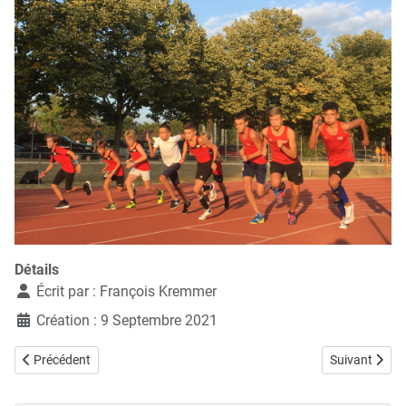
Détails
Écrit par :
François Kremmer
Création : 9 Septembre 2021
Article précédent : 18.09.2021, Céline Schmohl victorieuse de la fina
Article suiva
Précédent
Suivant