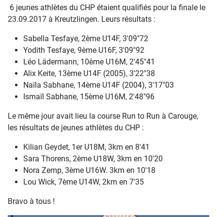
6 jeunes athlètes du CHP étaient qualifiés pour la finale le
23.09.2017 à Kreutzlingen. Leurs résultats :
Sabella Tesfaye, 2ème U14F, 3'09"72
Yodith Tesfaye, 9ème U16F, 3'09"92
Léo Lädermann, 10ème U16M, 2'45"41
Alix Keite, 13ème U14F (2005), 3'22"38
Naïla Sabhane, 14ème U14F (2004), 3'17"03
Ismaïl Sabhane, 15ème U16M, 2'48"96
Le même jour avait lieu la course Run to Run à Carouge,
les résultats de jeunes athlètes du CHP :
Kilian Geydet, 1er U18M, 3km en 8'41
Sara Thorens, 2ème U18W, 3km en 10'20
Nora Zemp, 3ème U16W. 3km en 10'18
Lou Wick, 7ème U14W, 2km en 7'35
Bravo à tous !