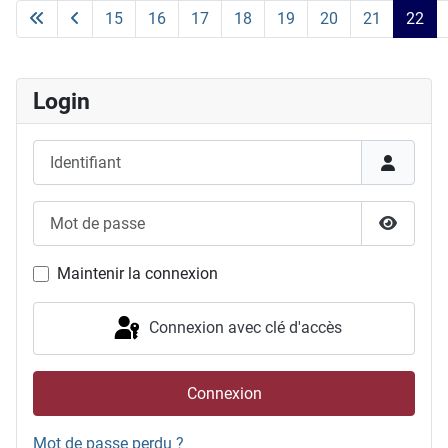
15
16
17
18
19
20
21
22
Page 22 sur 24
Login
Identifiant
Mot de passe
Afficher
Maintenir la connexion
Connexion avec clé d'accès
Connexion
Mot de passe perdu ?