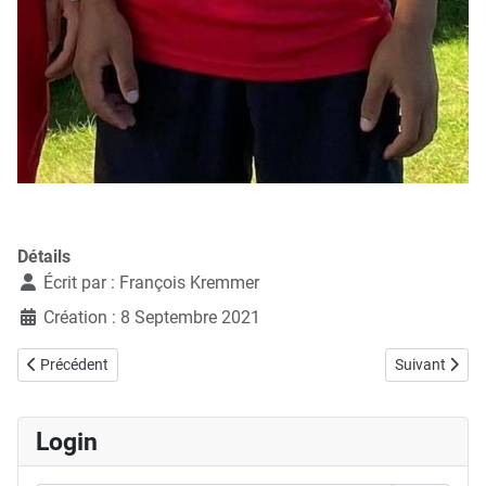
Détails
Écrit par :
François Kremmer
Création : 8 Septembre 2021
Article précédent : 08.09.2021, Meeting du CHP Genève
Article suiva
Précédent
Suivant
Login