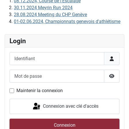
08.12.2024, Course de l'Escalade
30.11.2024 Meyrin Run 2024
28.08.2024 Meeting du CHP Genève
01-02.06.2024, Championnats genevois d'athlétisme
Login
Identifiant
Mot de passe
Afficher
Maintenir la connexion
Connexion avec clé d'accès
Connexion