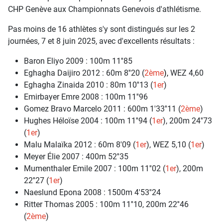
CHP Genève aux Championnats Genevois d'athlétisme.
Pas moins de 16 athlètes s'y sont distingués sur les 2
journées, 7 et 8 juin 2025, avec d'excellents résultats :
Baron Eliyo 2009 : 100m 11''85
Eghagha Daijiro 2012 : 60m 8''20 (
2ème
),
WEZ 4,60
Eghagha Zinaida 2010 : 80m 10''13 (
1er
)
Emirbayer Emre 2008 : 100m 11''96
Gomez Bravo Marcelo 2011 : 600m 1'33''11 (
2ème
)
Hughes Héloïse 2004 : 100m 11''94 (
1er
), 200m 24''73
(
1er
)
Malu Malaïka 2012 : 60m 8'09 (
1er
), WEZ 5,10 (
1er
)
Meyer Élie 2007 : 400m 52''35
Mumenthaler Emile 2007 : 100m 11''02 (
1er
), 200m
22''27 (
1er
)
Naeslund Epona 2008 : 1500m 4'53''24
Ritter Thomas 2005 : 100m 11''10, 200m 22''46
(
2ème
)