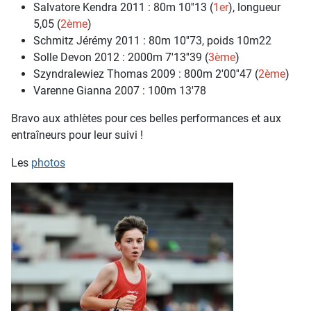
Salvatore Kendra 2011 : 80m 10''13 (
1er
), longueur
5,05 (
2ème
)
Schmitz Jérémy 2011 : 80m 10''73, poids 10m22
Solle Devon 2012 : 2000m 7'13''39 (
3ème
)
Szyndralewiez Thomas 2009 : 800m 2'00''47 (
2ème
)
Varenne Gianna 2007 : 100m 13'78
Bravo aux athlètes pour ces belles performances et aux
entraîneurs pour leur suivi !
Les
photos