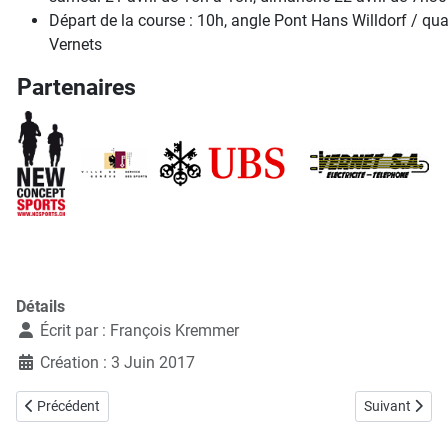
Départ de la course : 10h, angle Pont Hans Willdorf / qua
Vernets
Partenaires
Détails
Écrit par :
François Kremmer
Création : 3 Juin 2017
Article précédent : Informations pratiques
Article suiva
Précédent
Suivant